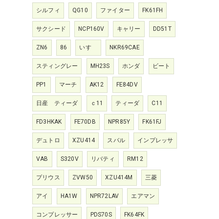
シルフィ
QG10
ファイター
FK61FH
サクシード
NCP160V
キャリー
DD51T
ZN6
86
いすゞ
NKR69CAE
スティングレー
MH23S
ホンダ
ビート
PP1
マーチ
AK12
FE84DV
日産 ティーダ
ｃ11
ティーダ
C11
FD3HKAK
FE70DB
NPR85Y
FK61FJ
デュトロ
XZU414
スバル
インプレッサ
VAB
S320V
リバティ
RM12
プリウス
ZVW50
XZU414M
三菱
アイ
HA1W
NPR72LAV
エアマン
コンプレッサー
PDS70S
FK64FK