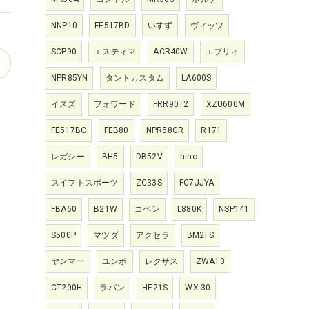
NNP10
FE517BD
いすず
ヴィッツ
SCP90
エスティマ
ACR40W
エブリィ
NPR85YN
タントカスタム
LA600S
イスズ
フォワード
FRR90T2
XZU600M
FE517BC
FEB80
NPR58GR
R171
レガシー
BH5
DB52V
hino
スイフトスポーツ
ZC33S
FC7JJYA
FBA60
B21W
コペン
L880K
NSP141
S500P
マツダ
アクセラ
BM2FS
ヤンマー
ユンボ
レクサス
ZWA10
CT200H
ラパン
HE21S
WX-30