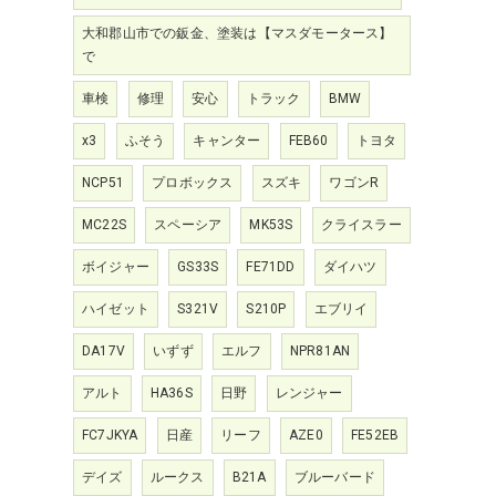
大和郡山市での鈑金、塗装は【マスダモータース】
で
車検
修理
安心
トラック
BMW
x3
ふそう
キャンター
FEB60
トヨタ
NCP51
プロボックス
スズキ
ワゴンR
MC22S
スペーシア
MK53S
クライスラー
ボイジャー
GS33S
FE71DD
ダイハツ
ハイゼット
S321V
S210P
エブリイ
DA17V
いずず
エルフ
NPR81AN
アルト
HA36S
日野
レンジャー
FC7JKYA
日産
リーフ
AZE0
FE52EB
デイズ
ルークス
B21A
ブルーバード