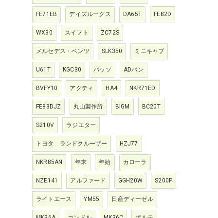
FE71EB
デイズルークス
DA65T
FE82D
WX30
スイフト
ZC72S
メルセデス・ベンツ
SLK350
ミニキャブ
U61T
KGC30
パッソ
ADバン
BVFY10
アクティ
HA4
NKR71ED
FE83DJZ
丸山製作所
BIGM
BC20T
S210V
ラジエター
トヨタ ランドクルーザー
HZJ77
NKR85AN
年末
年始
カローラ
NZE141
アルファード
GGH20W
S200P
ライトエース
YM55
日産ディーゼル
MK36A
コンドル
MK36C
ポルテ