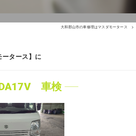
大和郡山市の車修理はマスダモータース
モータース】に
A17V 車検