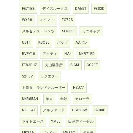
FE71EB
デイズルークス
DA65T
FE82D
WX30
スイフト
ZC72S
メルセデス・ベンツ
SLK350
ミニキャブ
U61T
KGC30
パッソ
ADバン
BVFY10
アクティ
HA4
NKR71ED
FE83DJZ
丸山製作所
BIGM
BC20T
S210V
ラジエター
トヨタ ランドクルーザー
HZJ77
NKR85AN
年末
年始
カローラ
NZE141
アルファード
GGH20W
S200P
ライトエース
YM55
日産ディーゼル
MK36A
コンドル
MK36C
ポルテ