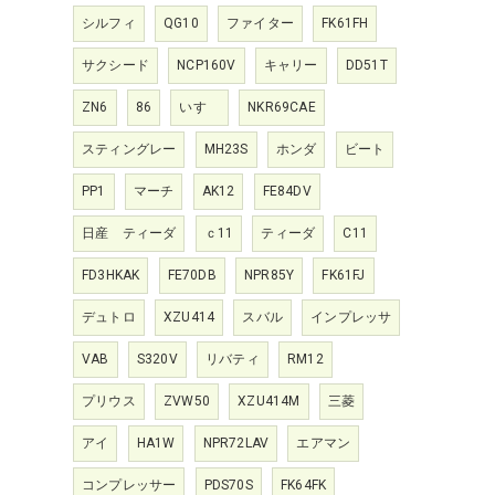
シルフィ
QG10
ファイター
FK61FH
サクシード
NCP160V
キャリー
DD51T
ZN6
86
いすゞ
NKR69CAE
スティングレー
MH23S
ホンダ
ビート
PP1
マーチ
AK12
FE84DV
日産 ティーダ
ｃ11
ティーダ
C11
FD3HKAK
FE70DB
NPR85Y
FK61FJ
デュトロ
XZU414
スバル
インプレッサ
VAB
S320V
リバティ
RM12
プリウス
ZVW50
XZU414M
三菱
アイ
HA1W
NPR72LAV
エアマン
コンプレッサー
PDS70S
FK64FK