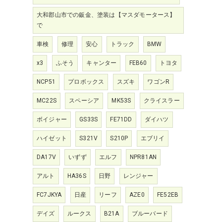
大和郡山市での鈑金、塗装は【マスダモータース】
で
車検
修理
安心
トラック
BMW
x3
ふそう
キャンター
FEB60
トヨタ
NCP51
プロボックス
スズキ
ワゴンR
MC22S
スペーシア
MK53S
クライスラー
ボイジャー
GS33S
FE71DD
ダイハツ
ハイゼット
S321V
S210P
エブリイ
DA17V
いずず
エルフ
NPR81AN
アルト
HA36S
日野
レンジャー
FC7JKYA
日産
リーフ
AZE0
FE52EB
デイズ
ルークス
B21A
ブルーバード