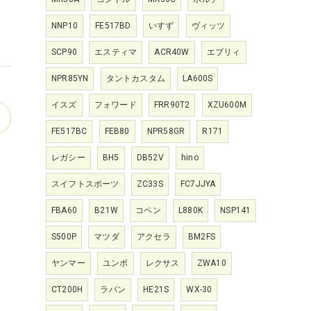
NNP10
FE517BD
いすず
ヴィッツ
SCP90
エスティマ
ACR40W
エブリィ
NPR85YN
タントカスタム
LA600S
イスズ
フォワード
FRR90T2
XZU600M
FE517BC
FEB80
NPR58GR
R171
レガシー
BH5
DB52V
hino
スイフトスポーツ
ZC33S
FC7JJYA
FBA60
B21W
コペン
L880K
NSP141
S500P
マツダ
アクセラ
BM2FS
ヤンマー
ユンボ
レクサス
ZWA10
CT200H
ラパン
HE21S
WX-30