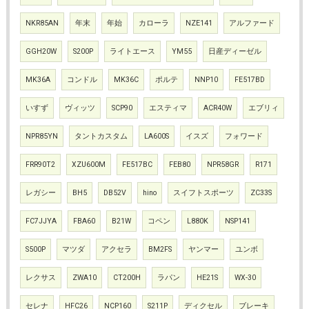
NKR85AN
年末
年始
カローラ
NZE141
アルファード
GGH20W
S200P
ライトエース
YM55
日産ディーゼル
MK36A
コンドル
MK36C
ポルテ
NNP10
FE517BD
いすず
ヴィッツ
SCP90
エスティマ
ACR40W
エブリィ
NPR85YN
タントカスタム
LA600S
イスズ
フォワード
FRR90T2
XZU600M
FE517BC
FEB80
NPR58GR
R171
レガシー
BH5
DB52V
hino
スイフトスポーツ
ZC33S
FC7JJYA
FBA60
B21W
コペン
L880K
NSP141
S500P
マツダ
アクセラ
BM2FS
ヤンマー
ユンボ
レクサス
ZWA10
CT200H
ラパン
HE21S
WX-30
セレナ
HFC26
NCP160
S211P
ディクセル
ブレーキ