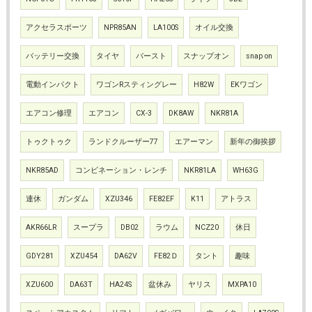
アクセラスポーツ
NPR85AN
LA100S
オイル交換
バッテリー交換
タイヤ
バースト
スナップオン
snap on
電動インパクト
ワゴンRスティングレー
H82W
EKワゴン
エアコン修理
エアコン
CX-3
DK8AW
NKR81A
トゥクトゥク
ランドクルーザー77
エアーマン
新年の御挨拶
NKR85AD
コンビネーション・レンチ
NKR81LA
WH63G
連休
ガンダム
XZU346
FE82EF
K11
アトラス
AKR66LR
スープラ
DB02
ラウム
NCZ20
休日
GDY281
XZU454
DA62V
FE82Ｄ
タント
趣味
XZU600
DA63T
HA24S
盆休み
ヤリス
MXPA10