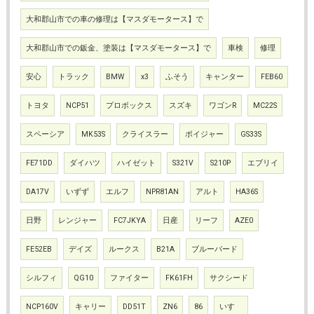
大和郡山市での車の修理は【マスダモータース】で
大和郡山市での鈑金、塗装は【マスダモータース】で
車検
修理
安心
トラック
BMW
x3
ふそう
キャンター
FEB60
トヨタ
NCP51
プロボックス
スズキ
ワゴンR
MC22S
スペーシア
MK53S
クライスラー
ボイジャー
GS33S
FE71DD
ダイハツ
ハイゼット
S321V
S210P
エブリイ
DA17V
いずず
エルフ
NPR81AN
アルト
HA36S
日野
レンジャー
FC7JKYA
日産
リーフ
AZE0
FE52EB
デイズ
ルークス
B21A
ブルーバード
シルフィ
QG10
ファイター
FK61FH
サクシード
NCP160V
キャリー
DD51T
ZN6
86
いすゞ