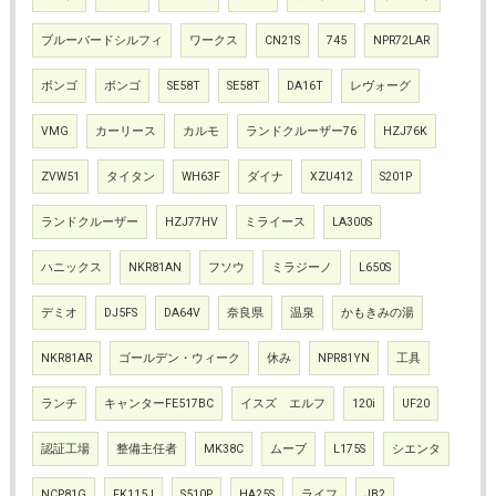
ブルーバードシルフィ
ワークス
CN21S
745
NPR72LAR
ボンゴ
ボンゴ
SE58T
SE58T
DA16T
レヴォーグ
VMG
カーリース
カルモ
ランドクルーザー76
HZJ76K
ZVW51
タイタン
WH63F
ダイナ
XZU412
S201P
ランドクルーザー
HZJ77HV
ミライース
LA300S
ハニックス
NKR81AN
フソウ
ミラジーノ
L650S
デミオ
DJ5FS
DA64V
奈良県
温泉
かもきみの湯
NKR81AR
ゴールデン・ウィーク
休み
NPR81YN
工具
ランチ
キャンターFE517BC
イスズ エルフ
120i
UF20
認証工場
整備主任者
MK38C
ムーブ
L175S
シエンタ
NCP81G
FK115J
S510P
HA25S
ライフ
JB2