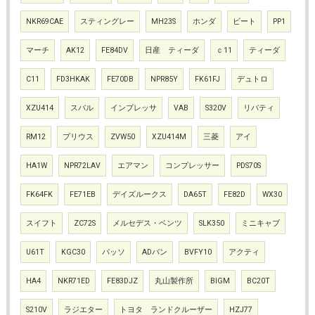
NKR69CAE
スティングレー
MH23S
ホンダ
ビート
PP1
マーチ
AK12
FE84DV
日産 ティーダ
ｃ11
ティーダ
C11
FD3HKAK
FE70DB
NPR85Y
FK61FJ
デュトロ
XZU414
スバル
インプレッサ
VAB
S320V
リバティ
RM12
プリウス
ZVW50
XZU414M
三菱
アイ
HA1W
NPR72LAV
エアマン
コンプレッサー
PDS70S
FK64FK
FE71EB
デイズルークス
DA65T
FE82D
WX30
スイフト
ZC72S
メルセデス・ベンツ
SLK350
ミニキャブ
U61T
KGC30
パッソ
ADバン
BVFY10
アクティ
HA4
NKR71ED
FE83DJZ
丸山製作所
BIGM
BC20T
S210V
ラジエター
トヨタ ランドクルーザー
HZJ77