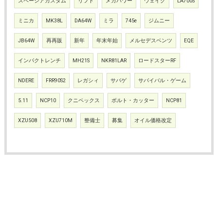
スペーシアカスタム
リフト
メガパワー
ウェイク
LA700S
ミニカ
MK38L
DA64W
ミラ
745e
ジムニー
JB64W
再再販
新年
年末年始
メルセデスベンツ
EQE
インパクトレンチ
MH21S
NKR81LAR
ロードスターRF
NDERE
FRR90S2
レガシィ
サバゲ
サバイバル・ゲーム
5.11
NCP10
クニペックス
ボルト・カッター
NCP81
XZU508
XZU710M
整備士
募集
オイル価格改定