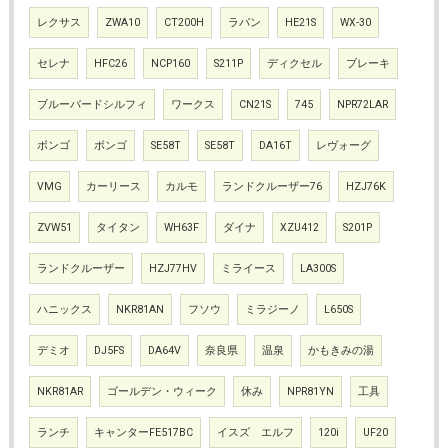
レクサス
ZWA10
CT200H
ラパン
HE21S
WX-30
セレナ
HFC26
NCP160
S211P
ディクセル
ブレーキ
ブルーバードシルフィ
ワークス
CN21S
745
NPR72LAR
ボンゴ
ボンゴ
SE58T
SE58T
DA16T
レヴォーグ
VMG
カーリース
カルモ
ランドクルーザー76
HZJ76K
ZVW51
タイタン
WH63F
ダイナ
XZU412
S201P
ランドクルーザー
HZJ77HV
ミライース
LA300S
ハニックス
NKR81AN
フソウ
ミラジーノ
L650S
デミオ
DJ5FS
DA64V
奈良県
温泉
かもきみの湯
NKR81AR
ゴールデン・ウィーク
休み
NPR81YN
工具
ランチ
キャンターFE517BC
イスズ エルフ
120i
UF20