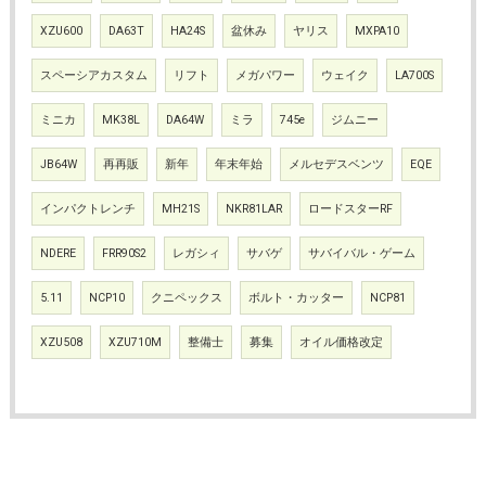
XZU600
DA63T
HA24S
盆休み
ヤリス
MXPA10
スペーシアカスタム
リフト
メガパワー
ウェイク
LA700S
ミニカ
MK38L
DA64W
ミラ
745e
ジムニー
JB64W
再再販
新年
年末年始
メルセデスベンツ
EQE
インパクトレンチ
MH21S
NKR81LAR
ロードスターRF
NDERE
FRR90S2
レガシィ
サバゲ
サバイバル・ゲーム
5.11
NCP10
クニペックス
ボルト・カッター
NCP81
XZU508
XZU710M
整備士
募集
オイル価格改定