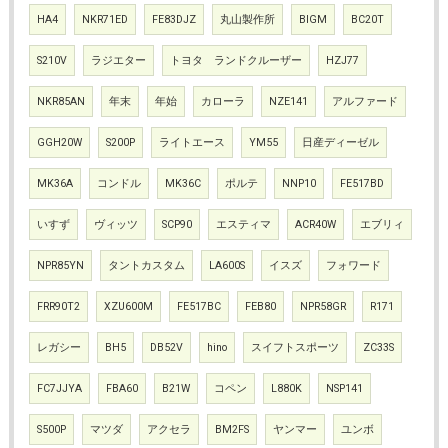
HA4
NKR71ED
FE83DJZ
丸山製作所
BIGM
BC20T
S210V
ラジエター
トヨタ ランドクルーザー
HZJ77
NKR85AN
年末
年始
カローラ
NZE141
アルファード
GGH20W
S200P
ライトエース
YM55
日産ディーゼル
MK36A
コンドル
MK36C
ポルテ
NNP10
FE517BD
いすず
ヴィッツ
SCP90
エスティマ
ACR40W
エブリィ
NPR85YN
タントカスタム
LA600S
イスズ
フォワード
FRR90T2
XZU600M
FE517BC
FEB80
NPR58GR
R171
レガシー
BH5
DB52V
hino
スイフトスポーツ
ZC33S
FC7JJYA
FBA60
B21W
コペン
L880K
NSP141
S500P
マツダ
アクセラ
BM2FS
ヤンマー
ユンボ