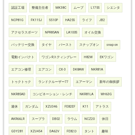
認証工場
整備主任者
MK38C
ムーブ
L175S
シエンタ
NCP81G
FK115J
S510P
HA25S
ライフ
JB2
アクセラスポーツ
NPR85AN
LA100S
オイル交換
バッテリー交換
タイヤ
バースト
スナップオン
snap on
電動インパクト
ワゴンRスティングレー
H82W
EKワゴン
エアコン修理
エアコン
CX-3
DK8AW
NKR81A
トゥクトゥク
ランドクルーザー77
エアーマン
新年の御挨拶
NKR85AD
コンビネーション・レンチ
NKR81LA
WH63G
連休
ガンダム
XZU346
FE82EF
K11
アトラス
AKR66LR
スープラ
DB02
ラウム
NCZ20
休日
GDY281
XZU454
DA62V
FE82Ｄ
タント
趣味