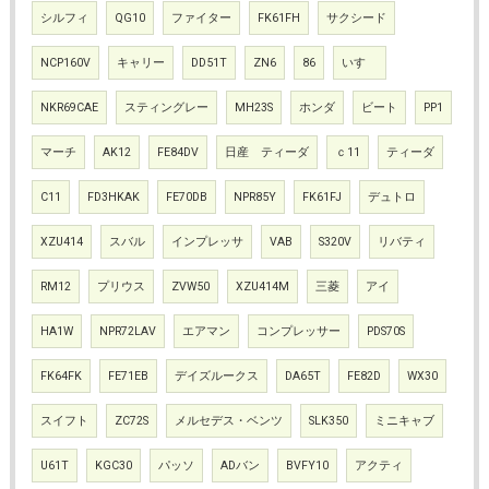
シルフィ
QG10
ファイター
FK61FH
サクシード
NCP160V
キャリー
DD51T
ZN6
86
いすゞ
NKR69CAE
スティングレー
MH23S
ホンダ
ビート
PP1
マーチ
AK12
FE84DV
日産 ティーダ
ｃ11
ティーダ
C11
FD3HKAK
FE70DB
NPR85Y
FK61FJ
デュトロ
XZU414
スバル
インプレッサ
VAB
S320V
リバティ
RM12
プリウス
ZVW50
XZU414M
三菱
アイ
HA1W
NPR72LAV
エアマン
コンプレッサー
PDS70S
FK64FK
FE71EB
デイズルークス
DA65T
FE82D
WX30
スイフト
ZC72S
メルセデス・ベンツ
SLK350
ミニキャブ
U61T
KGC30
パッソ
ADバン
BVFY10
アクティ