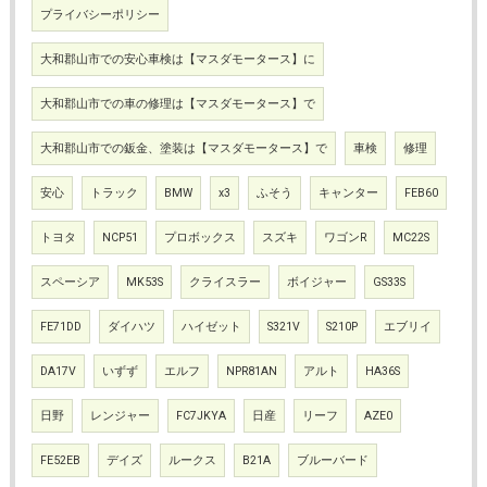
プライバシーポリシー
大和郡山市での安心車検は【マスダモータース】に
大和郡山市での車の修理は【マスダモータース】で
大和郡山市での鈑金、塗装は【マスダモータース】で
車検
修理
安心
トラック
BMW
x3
ふそう
キャンター
FEB60
トヨタ
NCP51
プロボックス
スズキ
ワゴンR
MC22S
スペーシア
MK53S
クライスラー
ボイジャー
GS33S
FE71DD
ダイハツ
ハイゼット
S321V
S210P
エブリイ
DA17V
いずず
エルフ
NPR81AN
アルト
HA36S
日野
レンジャー
FC7JKYA
日産
リーフ
AZE0
FE52EB
デイズ
ルークス
B21A
ブルーバード